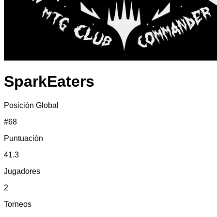
SparkEaters
Posición Global
#
68
Puntuación
41.3
Jugadores
2
Torneos