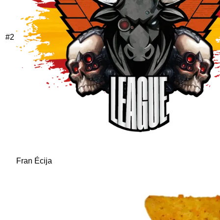
#
2
Fran Écija