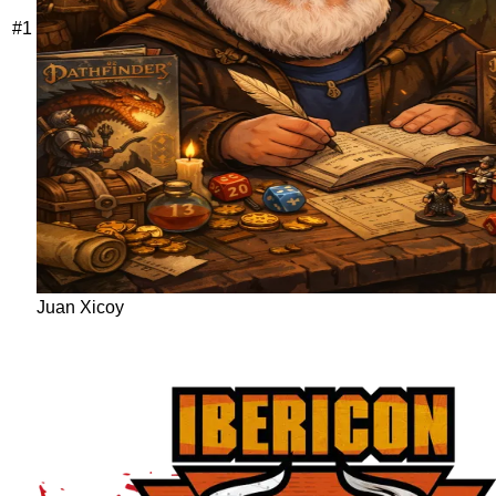
#
1
Juan Xicoy