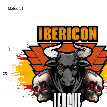
Mateo LT
#
5