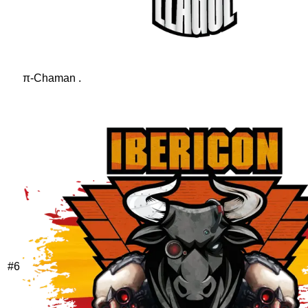
π-Chaman .
#
6