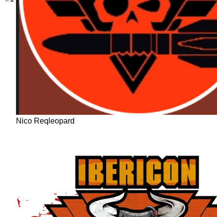
Nico Reqleopard