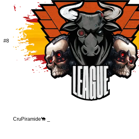
#
8
CruPiramide🐪 _