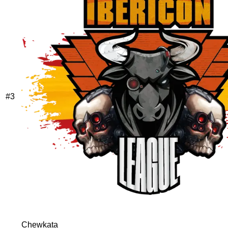
#
3
Chewkata