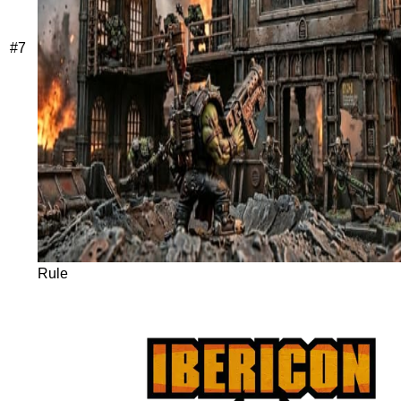
#
7
Rule