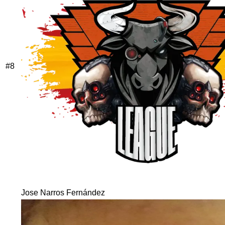
#
8
Jose Narros Fernández