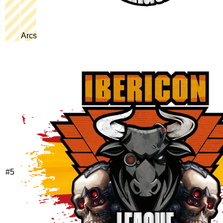
Arcs
#
5