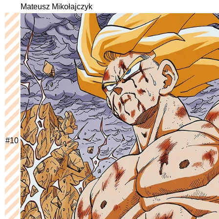
Mateusz Mikołajczyk
#
10