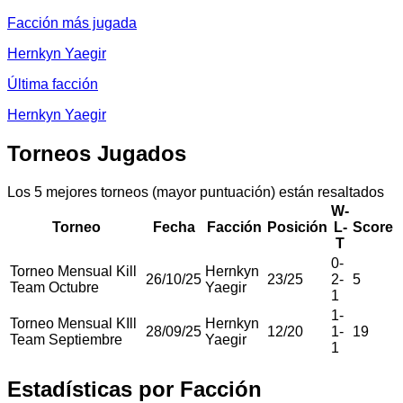
Facción más jugada
Hernkyn Yaegir
Última facción
Hernkyn Yaegir
Torneos Jugados
Los 5 mejores torneos (mayor puntuación) están resaltados
W-
Torneo
Fecha
Facción
Posición
L-
Score
T
0
-
Torneo Mensual Kill
Hernkyn
26/10/25
23
/
25
2
-
5
Team Octubre
Yaegir
1
1
-
Torneo Mensual KIll
Hernkyn
28/09/25
12
/
20
1
-
19
Team Septiembre
Yaegir
1
Estadísticas por Facción