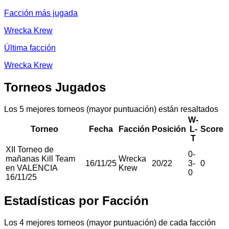
Facción más jugada
Wrecka Krew
Última facción
Wrecka Krew
Torneos Jugados
Los 5 mejores torneos (mayor puntuación) están resaltados
W-
Torneo
Fecha
Facción
Posición
L-
Score
T
XII Torneo de
0
-
mañanas Kill Team
Wrecka
16/11/25
20
/
22
3
-
0
en VALENCIA
Krew
0
16/11/25
Estadísticas por Facción
Los 4 mejores torneos (mayor puntuación) de cada facción