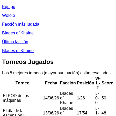
Equipo
Wololo
Facción más jugada
Blades of Khaine
Última facción
Blades of Khaine
Torneos Jugados
Los 5 mejores torneos (mayor puntuación) están resaltados
W-
Torneo
Fecha
Facción
Posición
L-
Score
T
Blades
3
-
El POD de los
14/06/26
of
1
/
26
0
-
50
máquinas
Khaine
0
Blades
3
-
El día de la
13/06/26
of
17
/
54
1
-
48
Ascensión III