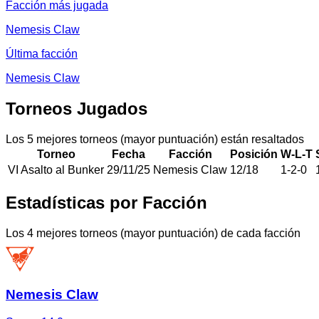
Facción más jugada
Nemesis Claw
Última facción
Nemesis Claw
Torneos Jugados
Los 5 mejores torneos (mayor puntuación) están resaltados
Torneo
Fecha
Facción
Posición
W-L-T
VI Asalto al Bunker
29/11/25
Nemesis Claw
12
/
18
1
-
2
-
0
Estadísticas por Facción
Los 4 mejores torneos (mayor puntuación) de cada facción
Nemesis Claw