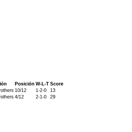
ión
Posición
W-L-T
Score
rothers
10
/
12
1
-
2
-
0
13
rothers
4
/
12
2
-
1
-
0
29