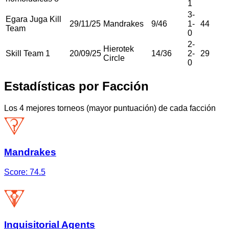
1
3
-
Egara Juga Kill
29/11/25
Mandrakes
9
/
46
1
-
44
Team
0
2
-
Hierotek
Skill Team 1
20/09/25
14
/
36
2
-
29
Circle
0
Estadísticas por Facción
Los 4 mejores torneos (mayor puntuación) de cada facción
Mandrakes
Score:
74.5
Inquisitorial Agents