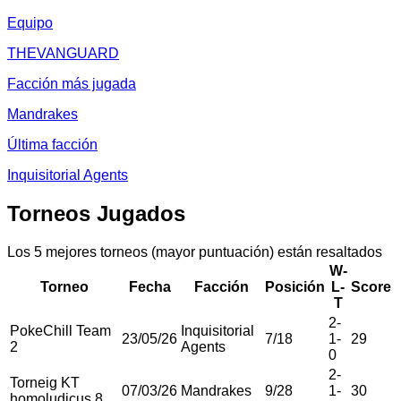
Equipo
THEVANGUARD
Facción más jugada
Mandrakes
Última facción
Inquisitorial Agents
Torneos Jugados
Los 5 mejores torneos (mayor puntuación) están resaltados
W-
Torneo
Fecha
Facción
Posición
L-
Score
T
2
-
PokeChill Team
Inquisitorial
23/05/26
7
/
18
1
-
29
2
Agents
0
2
-
Torneig KT
07/03/26
Mandrakes
9
/
28
1
-
30
homoludicus 8