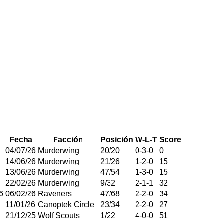
Fecha
Facción
Posición
W-L-T
Score
04/07/26
Murderwing
20
/
20
0
-
3
-
0
0
14/06/26
Murderwing
21
/
26
1
-
2
-
0
15
13/06/26
Murderwing
47
/
54
1
-
3
-
0
15
22/02/26
Murderwing
9
/
32
2
-
1
-
1
32
6
06/02/26
Raveners
47
/
68
2
-
2
-
0
34
11/01/26
Canoptek Circle
23
/
34
2
-
2
-
0
27
21/12/25
Wolf Scouts
1
/
22
4
-
0
-
0
51