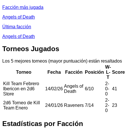
Facción más jugada
Angels of Death
Última facción
Angels of Death
Torneos Jugados
Los 5 mejores torneos (mayor puntuación) están resaltados
W-
Torneo
Fecha
Facción
Posición
L-
Score
T
Kill Team Febrero
2
-
Angels of
Ibericon en 2d6
14/02/26
6
/
10
0
-
41
Death
Store
0
2
-
2d6 Torneo de Kill
24/01/26
Raveners
7
/
14
2
-
23
Team Enero
0
Estadísticas por Facción