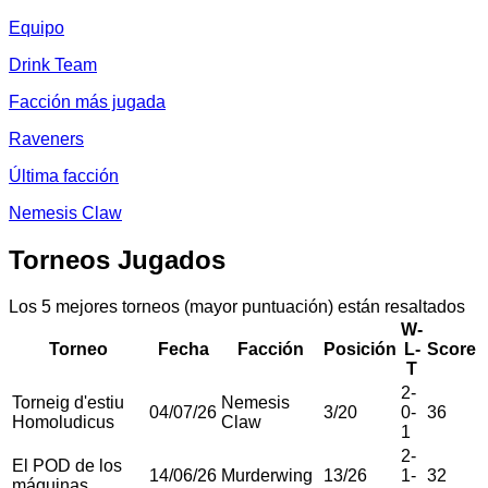
Equipo
Drink Team
Facción más jugada
Raveners
Última facción
Nemesis Claw
Torneos Jugados
Los 5 mejores torneos (mayor puntuación) están resaltados
W-
Torneo
Fecha
Facción
Posición
L-
Score
T
2
-
Torneig d'estiu
Nemesis
04/07/26
3
/
20
0
-
36
Homoludicus
Claw
1
2
-
El POD de los
14/06/26
Murderwing
13
/
26
1
-
32
máquinas