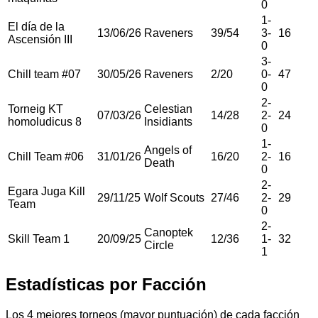
0
1
-
El día de la
13/06/26
Raveners
39
/
54
3
-
16
Ascensión III
0
3
-
Chill team #07
30/05/26
Raveners
2
/
20
0
-
47
0
2
-
Torneig KT
Celestian
07/03/26
14
/
28
2
-
24
homoludicus 8
Insidiants
0
1
-
Angels of
Chill Team #06
31/01/26
16
/
20
2
-
16
Death
0
2
-
Egara Juga Kill
29/11/25
Wolf Scouts
27
/
46
2
-
29
Team
0
2
-
Canoptek
Skill Team 1
20/09/25
12
/
36
1
-
32
Circle
1
Estadísticas por Facción
Los 4 mejores torneos (mayor puntuación) de cada facción