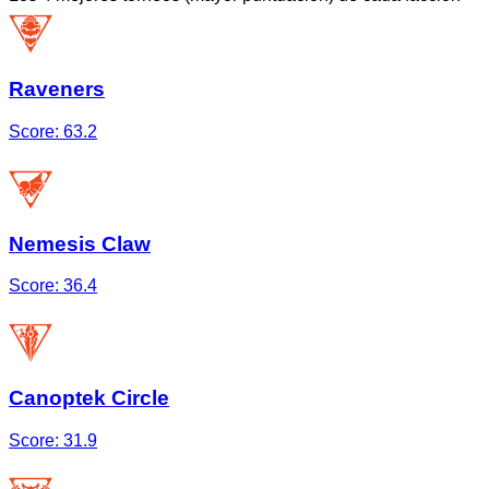
Raveners
Score:
63.2
Nemesis Claw
Score:
36.4
Canoptek Circle
Score:
31.9