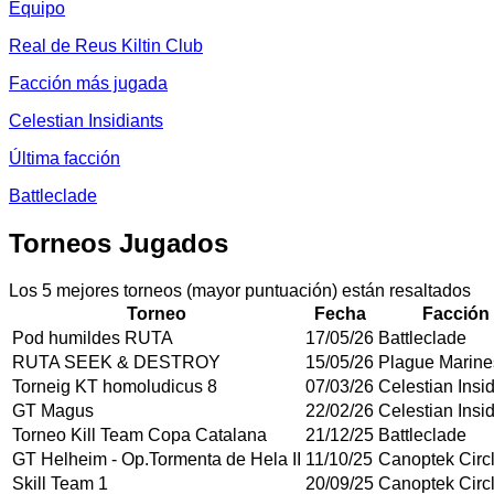
Equipo
Real de Reus Kiltin Club
Facción más jugada
Celestian Insidiants
Última facción
Battleclade
Torneos Jugados
Los 5 mejores torneos (mayor puntuación) están resaltados
Torneo
Fecha
Facción
Pod humildes RUTA
17/05/26
Battleclade
RUTA SEEK & DESTROY
15/05/26
Plague Marine
Torneig KT homoludicus 8
07/03/26
Celestian Insid
GT Magus
22/02/26
Celestian Insid
Torneo Kill Team Copa Catalana
21/12/25
Battleclade
GT Helheim - Op.Tormenta de Hela II
11/10/25
Canoptek Circ
Skill Team 1
20/09/25
Canoptek Circ