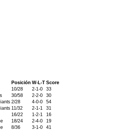
Posición
W-L-T
Score
10
/
28
2
-
1
-
0
33
s
30
/
58
2
-
2
-
0
30
iants
2
/
28
4
-
0
-
0
54
iants
11
/
32
2
-
1
-
1
31
16
/
22
1
-
2
-
1
16
le
18
/
24
2
-
4
-
0
19
le
8
/
36
3
-
1
-
0
41