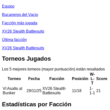
Equipo
Bucaneros del Vacio
Facción más jugada
XV26 Stealth Battlesuits
Última facción
XV26 Stealth Battlesuits
Torneos Jugados
Los 5 mejores torneos (mayor puntuación) están resaltados
W-
Torneo
Fecha
Facción
Posición
L-
Score
T
VI Asalto al
XV26 Stealth
1
-
29/11/25
11
/
18
21
Bunker
Battlesuits
1
-
1
Estadísticas por Facción