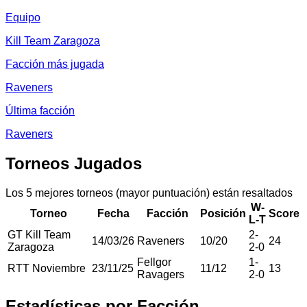
Equipo
Kill Team Zaragoza
Facción más jugada
Raveners
Última facción
Raveners
Torneos Jugados
Los 5 mejores torneos (mayor puntuación) están resaltados
W-
Torneo
Fecha
Facción
Posición
Score
L-T
GT Kill Team
2
-
14/03/26
Raveners
10
/
20
24
Zaragoza
2
-
0
Fellgor
1
-
RTT Noviembre
23/11/25
11
/
12
13
Ravagers
2
-
0
Estadísticas por Facción