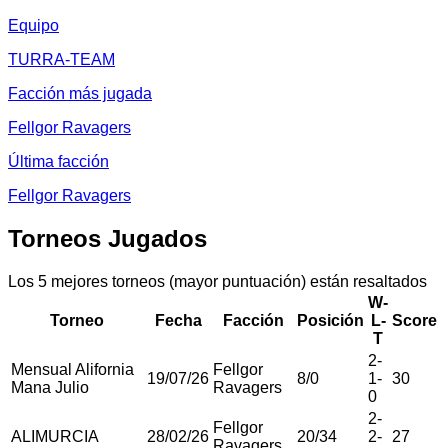
Equipo
TURRA-TEAM
Facción más jugada
Fellgor Ravagers
Última facción
Fellgor Ravagers
Torneos Jugados
Los 5 mejores torneos (mayor puntuación) están resaltados
W-
Torneo
Fecha
Facción
Posición
L-
Score
T
2
-
Mensual Alifornia
Fellgor
19/07/26
8
/
0
1
-
30
Mana Julio
Ravagers
0
2
-
Fellgor
ALIMURCIA
28/02/26
20
/
34
2
-
27
Ravagers