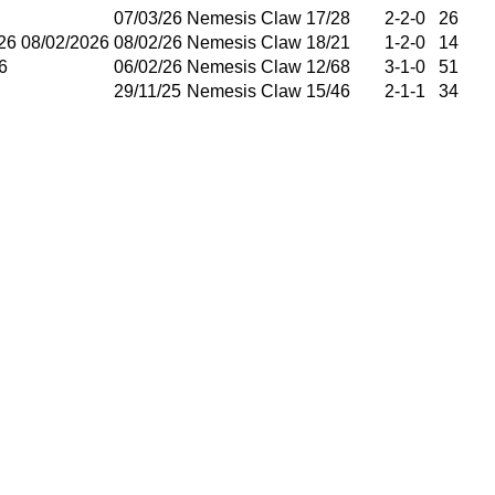
07/03/26
Nemesis Claw
17
/
28
2
-
2
-
0
26
6 08/02/2026
08/02/26
Nemesis Claw
18
/
21
1
-
2
-
0
14
6
06/02/26
Nemesis Claw
12
/
68
3
-
1
-
0
51
29/11/25
Nemesis Claw
15
/
46
2
-
1
-
1
34