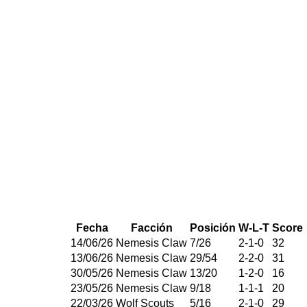
Fecha
Facción
Posición
W-L-T
Score
14/06/26
Nemesis Claw
7
/
26
2
-
1
-
0
32
13/06/26
Nemesis Claw
29
/
54
2
-
2
-
0
31
30/05/26
Nemesis Claw
13
/
20
1
-
2
-
0
16
23/05/26
Nemesis Claw
9
/
18
1
-
1
-
1
20
22/03/26
Wolf Scouts
5
/
16
2
-
1
-
0
29