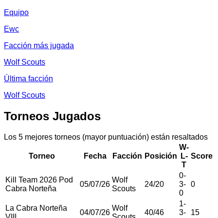
Equipo
Ewc
Facción más jugada
Wolf Scouts
Última facción
Wolf Scouts
Torneos Jugados
Los 5 mejores torneos (mayor puntuación) están resaltados
W-
Torneo
Fecha
Facción
Posición
L-
Score
T
0
-
Kill Team 2026 Pod
Wolf
05/07/26
24
/
20
3
-
0
Cabra Norteña
Scouts
0
1
-
La Cabra Norteña
Wolf
04/07/26
40
/
46
3
-
15
VIII
Scouts