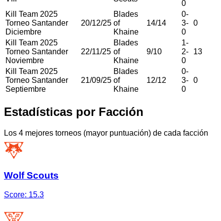
0
Kill Team 2025
Blades
0
-
Torneo Santander
20/12/25
of
14
/
14
3
-
0
Diciembre
Khaine
0
Kill Team 2025
Blades
1
-
Torneo Santander
22/11/25
of
9
/
10
2
-
13
Noviembre
Khaine
0
Kill Team 2025
Blades
0
-
Torneo Santander
21/09/25
of
12
/
12
3
-
0
Septiembre
Khaine
0
Estadísticas por Facción
Los 4 mejores torneos (mayor puntuación) de cada facción
Wolf Scouts
Score:
15.3