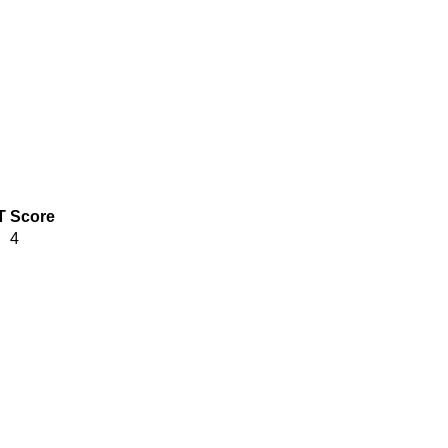
T
Score
4