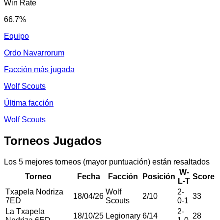
Win Rate
66.7
%
Equipo
Ordo Navarrorum
Facción más jugada
Wolf Scouts
Última facción
Wolf Scouts
Torneos Jugados
Los 5 mejores torneos (mayor puntuación) están resaltados
W-
Torneo
Fecha
Facción
Posición
Score
L-T
Txapela Nodriza
Wolf
2
-
18/04/26
2
/
10
33
7ED
Scouts
0
-
1
La Txapela
2
-
18/10/25
Legionary
6
/
14
28