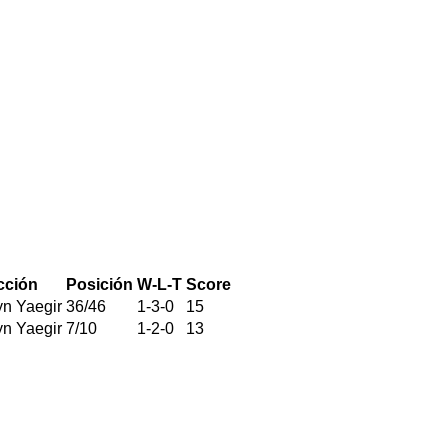
cción
Posición
W-L-T
Score
n Yaegir
36
/
46
1
-
3
-
0
15
n Yaegir
7
/
10
1
-
2
-
0
13