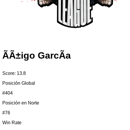
ÃÃ±igo GarcÃ­a
Score:
13.8
Posición Global
#
404
Posición en
Norte
#
76
Win Rate