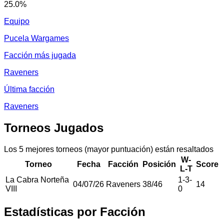
25.0
%
Equipo
Pucela Wargames
Facción más jugada
Raveners
Última facción
Raveners
Torneos Jugados
Los 5 mejores torneos (mayor puntuación) están resaltados
W-
Torneo
Fecha
Facción
Posición
Score
L-T
La Cabra Norteña
1
-
3
-
04/07/26
Raveners
38
/
46
14
VIII
0
Estadísticas por Facción