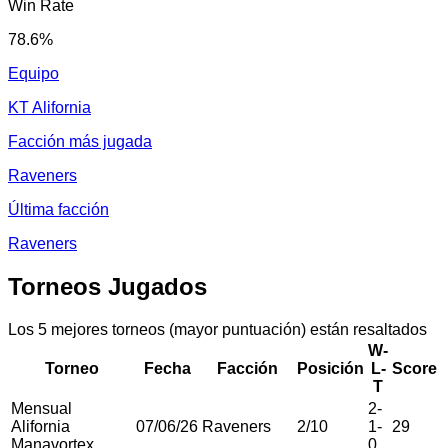
Win Rate
78.6
%
Equipo
KT Alifornia
Facción más jugada
Raveners
Última facción
Raveners
Torneos Jugados
Los 5 mejores torneos (mayor puntuación) están resaltados
W-
Torneo
Fecha
Facción
Posición
L-
Score
T
Mensual
2
-
Alifornia
07/06/26
Raveners
2
/
10
1
-
29
Manavortex
0