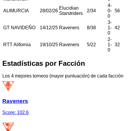
4
-
Elucidian
ALIMURCIA
28/02/26
2
/
34
0
-
56
Starstriders
0
3
-
GT NAVIDEÑO
14/12/25
Raveners
8
/
38
1
-
42
0
2
-
RTT Alifornia
19/10/25
Raveners
5
/
22
1
-
32
0
Estadísticas por Facción
Los 4 mejores torneos (mayor puntuación) de cada facción
Raveners
Score:
102.6