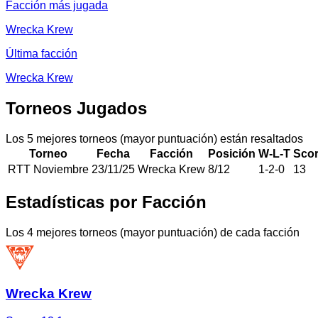
Facción más jugada
Wrecka Krew
Última facción
Wrecka Krew
Torneos Jugados
Los 5 mejores torneos (mayor puntuación) están resaltados
Torneo
Fecha
Facción
Posición
W-L-T
Sco
RTT Noviembre
23/11/25
Wrecka Krew
8
/
12
1
-
2
-
0
13
Estadísticas por Facción
Los 4 mejores torneos (mayor puntuación) de cada facción
Wrecka Krew