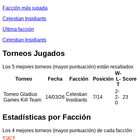
Facción más jugada
Celestian Insidiants
Última facción
Celestian Insidiants
Torneos Jugados
Los 5 mejores torneos (mayor puntuación) están resaltados
W-
Torneo
Fecha
Facción
Posición
L-
Score
T
2
-
Torneo Gladius
Celestian
14/03/26
7
/
14
2
-
23
Games Kill Team
Insidiants
0
Estadísticas por Facción
Los 4 mejores torneos (mayor puntuación) de cada facción