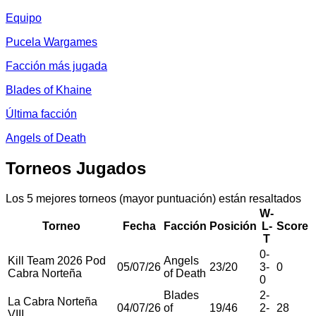
Equipo
Pucela Wargames
Facción más jugada
Blades of Khaine
Última facción
Angels of Death
Torneos Jugados
Los 5 mejores torneos (mayor puntuación) están resaltados
W-
Torneo
Fecha
Facción
Posición
L-
Score
T
0
-
Kill Team 2026 Pod
Angels
05/07/26
23
/
20
3
-
0
Cabra Norteña
of Death
0
Blades
2
-
La Cabra Norteña
04/07/26
of
19
/
46
2
-
28
VIII