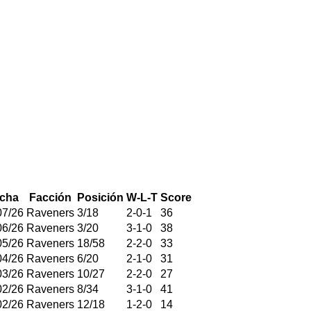
cha
Facción
Posición
W-L-T
Score
07/26
Raveners
3
/
18
2
-
0
-
1
36
06/26
Raveners
3
/
20
3
-
1
-
0
38
05/26
Raveners
18
/
58
2
-
2
-
0
33
04/26
Raveners
6
/
20
2
-
1
-
0
31
03/26
Raveners
10
/
27
2
-
2
-
0
27
02/26
Raveners
8
/
34
3
-
1
-
0
41
02/26
Raveners
12
/
18
1
-
2
-
0
14