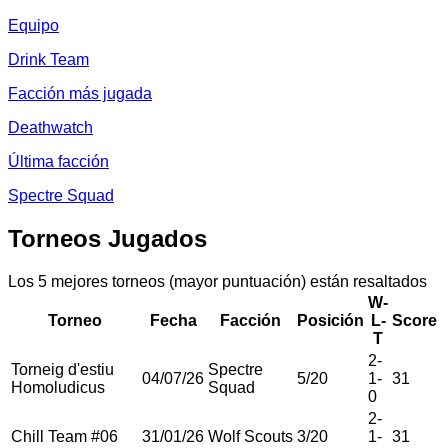
Equipo
Drink Team
Facción más jugada
Deathwatch
Última facción
Spectre Squad
Torneos Jugados
Los 5 mejores torneos (mayor puntuación) están resaltados
W-
Torneo
Fecha
Facción
Posición
L-
Score
T
2
-
Torneig d'estiu
Spectre
04/07/26
5
/
20
1
-
31
Homoludicus
Squad
0
2
-
Chill Team #06
31/01/26
Wolf Scouts
3
/
20
1
-
31