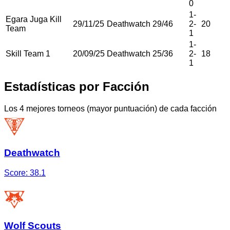
0
1
-
Egara Juga Kill
29/11/25
Deathwatch
29
/
46
2
-
20
Team
1
1
-
Skill Team 1
20/09/25
Deathwatch
25
/
36
2
-
18
1
Estadísticas por Facción
Los 4 mejores torneos (mayor puntuación) de cada facción
Deathwatch
Score:
38.1
Wolf Scouts