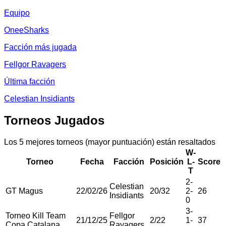
Equipo
OneeSharks
Facción más jugada
Fellgor Ravagers
Última facción
Celestian Insidiants
Torneos Jugados
Los 5 mejores torneos (mayor puntuación) están resaltados
W-
Torneo
Fecha
Facción
Posición
L-
Score
T
2
-
Celestian
GT Magus
22/02/26
20
/
32
2
-
26
Insidiants
0
3
-
Torneo Kill Team
Fellgor
21/12/25
2
/
22
1
-
37
Copa Catalana
Ravagers