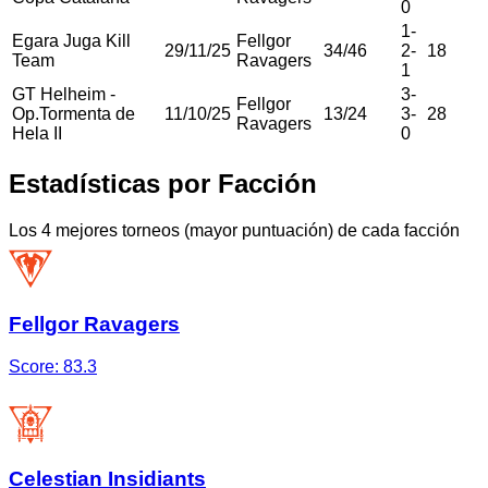
0
1
-
Egara Juga Kill
Fellgor
29/11/25
34
/
46
2
-
18
Team
Ravagers
1
GT Helheim -
3
-
Fellgor
Op.Tormenta de
11/10/25
13
/
24
3
-
28
Ravagers
Hela II
0
Estadísticas por Facción
Los 4 mejores torneos (mayor puntuación) de cada facción
Fellgor Ravagers
Score:
83.3
Celestian Insidiants