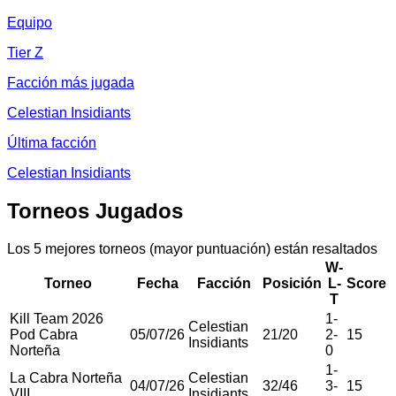
Equipo
Tier Z
Facción más jugada
Celestian Insidiants
Última facción
Celestian Insidiants
Torneos Jugados
Los 5 mejores torneos (mayor puntuación) están resaltados
W-
Torneo
Fecha
Facción
Posición
L-
Score
T
Kill Team 2026
1
-
Celestian
Pod Cabra
05/07/26
21
/
20
2
-
15
Insidiants
Norteña
0
1
-
La Cabra Norteña
Celestian
04/07/26
32
/
46
3
-
15
VIII
Insidiants