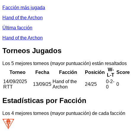
Facción más jugada
Hand of the Archon
Última facción
Hand of the Archon
Torneos Jugados
Los 5 mejores torneos (mayor puntuación) están resaltados
W-
Torneo
Fecha
Facción
Posición
Score
L-T
14/09/2025
Hand of the
0
-
2
-
13/09/25
24
/
25
0
RTT
Archon
0
Estadísticas por Facción
Los 4 mejores torneos (mayor puntuación) de cada facción