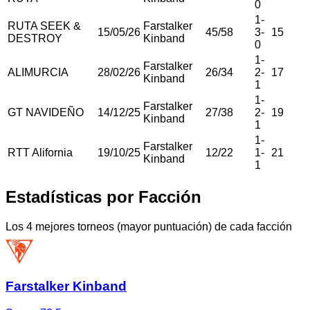
0
1
-
RUTA SEEK &
Farstalker
15/05/26
45
/
58
3
-
15
DESTROY
Kinband
0
1
-
Farstalker
ALIMURCIA
28/02/26
26
/
34
2
-
17
Kinband
1
1
-
Farstalker
GT NAVIDEÑO
14/12/25
27
/
38
2
-
19
Kinband
1
1
-
Farstalker
RTT Alifornia
19/10/25
12
/
22
1
-
21
Kinband
1
Estadísticas por Facción
Los 4 mejores torneos (mayor puntuación) de cada facción
Farstalker Kinband