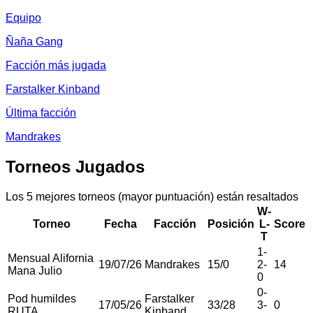
Equipo
Ñaña Gang
Facción más jugada
Farstalker Kinband
Última facción
Mandrakes
Torneos Jugados
Los 5 mejores torneos (mayor puntuación) están resaltados
W-
Torneo
Fecha
Facción
Posición
L-
Score
T
1
-
Mensual Alifornia
19/07/26
Mandrakes
15
/
0
2
-
14
Mana Julio
0
0
-
Pod humildes
Farstalker
17/05/26
33
/
28
3
-
0
RUTA
Kinband