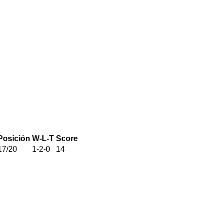
Posición
W-L-T
Score
17
/
20
1
-
2
-
0
14