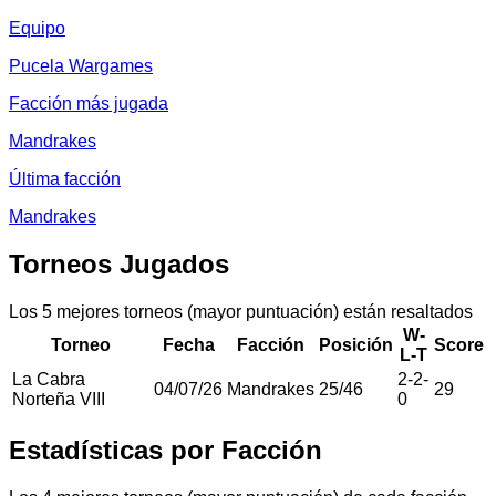
Equipo
Pucela Wargames
Facción más jugada
Mandrakes
Última facción
Mandrakes
Torneos Jugados
Los 5 mejores torneos (mayor puntuación) están resaltados
W-
Torneo
Fecha
Facción
Posición
Score
L-T
La Cabra
2
-
2
-
04/07/26
Mandrakes
25
/
46
29
Norteña VIII
0
Estadísticas por Facción