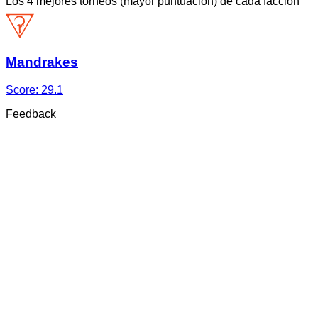
Los 4 mejores torneos (mayor puntuación) de cada facción
Mandrakes
Score:
29.1
Feedback