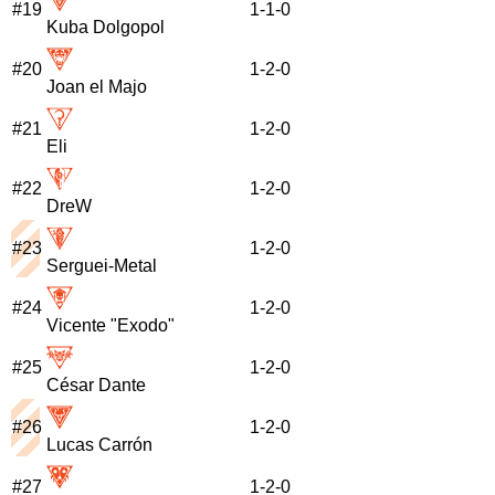
#
19
1
-
1
-
0
Kuba Dolgopol
#
20
1
-
2
-
0
Joan el Majo
#
21
1
-
2
-
0
Eli
#
22
1
-
2
-
0
DreW
#
23
1
-
2
-
0
Serguei-Metal
#
24
1
-
2
-
0
Vicente "Exodo"
#
25
1
-
2
-
0
César Dante
#
26
1
-
2
-
0
Lucas Carrón
#
27
1
-
2
-
0