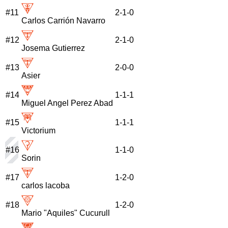
#
11
2
-
1
-
0
Carlos Carrión Navarro
#
12
2
-
1
-
0
Josema Gutierrez
#
13
2
-
0
-
0
Asier
#
14
1
-
1
-
1
Miguel Angel Perez Abad
#
15
1
-
1
-
1
Victorium
#
16
1
-
1
-
0
Sorin
#
17
1
-
2
-
0
carlos lacoba
#
18
1
-
2
-
0
Mario "Aquiles" Cucurull