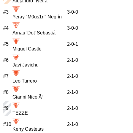
Alejandro "Netra"
#
3
3
-
0
-
0
Yeray "M0us1n" Negrín
#
4
3
-
0
-
0
Arnau 'Dot' Sebastiá
#
5
2
-
0
-
1
Miguel Castle
#
6
2
-
1
-
0
Javi Javichu
#
7
2
-
1
-
0
Leo Turrero
#
8
2
-
1
-
0
Gianni NicolÃ³
#
9
2
-
1
-
0
TEZZE
#
10
2
-
1
-
0
Kerry Castetas