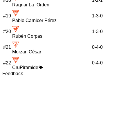
#
18
1
-
2
-
1
Ragnar La_Orden
#
19
1
-
3
-
0
Pablo Carnicer Pérez
#
20
1
-
3
-
0
Rubén Corpas
#
21
0
-
4
-
0
Morzan César
#
22
0
-
4
-
0
CruPiramide🐪 _
Feedback