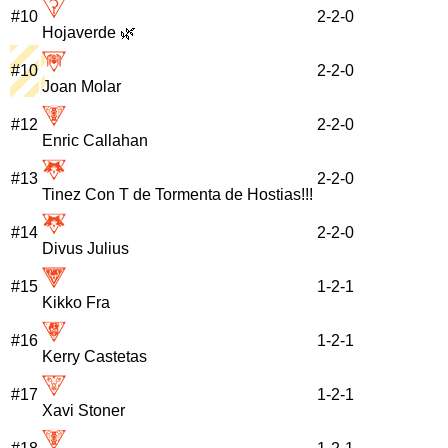
#
10
2
-
2
-
0
Hojaverde 🌿
#
10
2
-
2
-
0
Joan Molar
#
12
2
-
2
-
0
Enric Callahan
#
13
2
-
2
-
0
Tinez Con T de Tormenta de Hostias!!!
#
14
2
-
2
-
0
Divus Julius
#
15
1
-
2
-
1
Kikko Fra
#
16
1
-
2
-
1
Kerry Castetas
#
17
1
-
2
-
1
Xavi Stoner