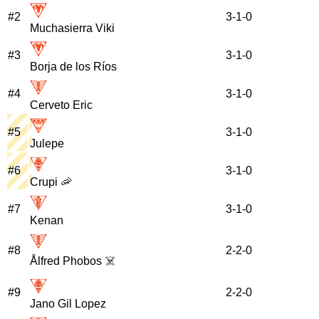
#
2
3
-
1
-
0
Muchasierra Viki
#
3
3
-
1
-
0
Borja de los Ríos
#
4
3
-
1
-
0
Cerveto Eric
#
5
3
-
1
-
0
Julepe
#
6
3
-
1
-
0
Crupi 🦐
#
7
3
-
1
-
0
Kenan
#
8
2
-
2
-
0
Ålfred Phobos ☠️
#
9
2
-
2
-
0
Jano Gil Lopez