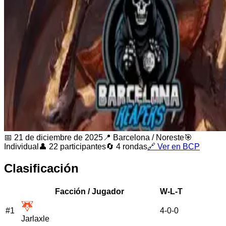
📅
21 de diciembre de 2025
📍
Barcelona
/
Noreste
🎯
Individual
👤
22
participantes
🔄
4
rondas
🔗 Ver en BCP
Clasificación
Facción / Jugador
W-L-T
#
1
4
-
0
-
0
Jarlaxle