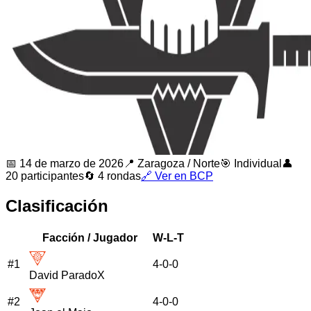
📅
14 de marzo de 2026
📍
Zaragoza
/
Norte
🎯 Individual
👤
20
participantes
🔄
4
rondas
🔗 Ver en BCP
Clasificación
Facción / Jugador
W-L-T
#
1
4
-
0
-
0
David ParadoX
#
2
4
-
0
-
0