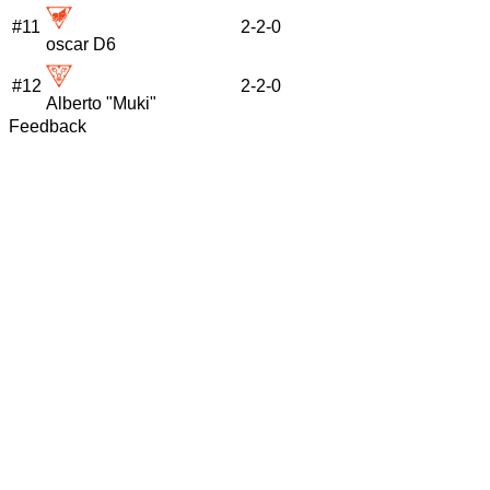
#
11
2
-
2
-
0
oscar D6
#
12
2
-
2
-
0
Alberto "Muki"
Feedback