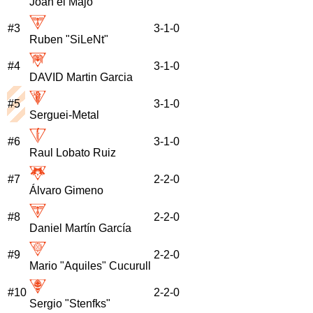
Joan el Majo
#
3
3
-
1
-
0
Ruben "SiLeNt"
#
4
3
-
1
-
0
DAVID Martin Garcia
#
5
3
-
1
-
0
Serguei-Metal
#
6
3
-
1
-
0
Raul Lobato Ruiz
#
7
2
-
2
-
0
Álvaro Gimeno
#
8
2
-
2
-
0
Daniel Martín García
#
9
2
-
2
-
0
Mario "Aquiles" Cucurull
#
10
2
-
2
-
0
Sergio "Stenfks"