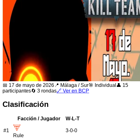
📅
17 de mayo de 2026
📍
Málaga
/
Sur
🎯 Individual
👤
15
participantes
🔄
3
rondas
🔗 Ver en BCP
Clasificación
Facción / Jugador
W-L-T
#
1
3
-
0
-
0
Rule