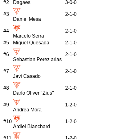
#
2
Dagaes
3
-
0
-
0
#
3
2
-
1
-
0
Daniel Mesa
#
4
2
-
1
-
0
Marcelo Serra
#
5
Miguel Quesada
2
-
1
-
0
#
6
2
-
1
-
0
Sebastian Perez arias
#
7
2
-
1
-
0
Javi Casado
#
8
2
-
1
-
0
Darío Oliver "Zius"
#
9
1
-
2
-
0
Andrea Mora
#
10
1
-
2
-
0
Ardiel Blanchard
#
11
1
-
2
-
0