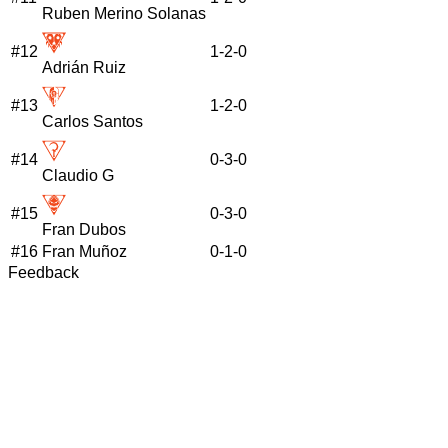
Ruben Merino Solanas
#
12
1
-
2
-
0
Adrián Ruiz
#
13
1
-
2
-
0
Carlos Santos
#
14
0
-
3
-
0
Claudio G
#
15
0
-
3
-
0
Fran Dubos
#
16
Fran Muñoz
0
-
1
-
0
Feedback