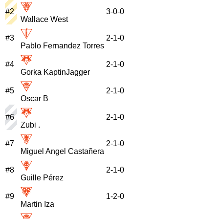
#
2
3
-
0
-
0
Wallace West
#
3
2
-
1
-
0
Pablo Fernandez Torres
#
4
2
-
1
-
0
Gorka KaptinJagger
#
5
2
-
1
-
0
Oscar B
#
6
2
-
1
-
0
Zubi .
#
7
2
-
1
-
0
Miguel Angel Castañera
#
8
2
-
1
-
0
Guille Pérez
#
9
1
-
2
-
0
Martin Iza