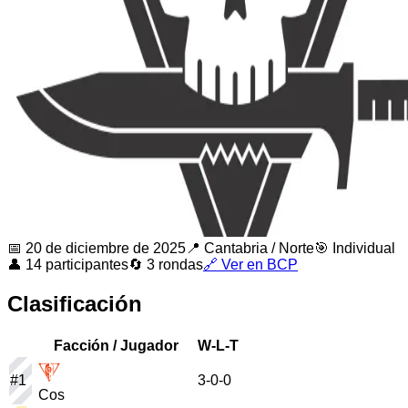
📅
20 de diciembre de 2025
📍
Cantabria
/
Norte
🎯 Individual
👤
14
participantes
🔄
3
rondas
🔗 Ver en BCP
Clasificación
Facción / Jugador
W-L-T
#
1
3
-
0
-
0
Cos