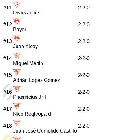
#
11
2
-
2
-
0
Divus Julius
#
12
2
-
2
-
0
Bayou
#
13
2
-
2
-
0
Juan Xicoy
#
14
2
-
2
-
0
Miguel Martin
#
15
2
-
2
-
0
Adrián López Gómez
#
16
2
-
2
-
0
Plasmicius Jr. II
#
17
2
-
2
-
0
Nico Reqleopard
#
18
2
-
2
-
0
Juan José Cumplido Castillo