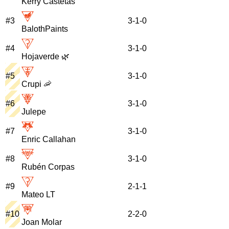
Kerry Castetas
#
3
3
-
1
-
0
BalothPaints
#
4
3
-
1
-
0
Hojaverde 🌿
#
5
3
-
1
-
0
Crupi 🦐
#
6
3
-
1
-
0
Julepe
#
7
3
-
1
-
0
Enric Callahan
#
8
3
-
1
-
0
Rubén Corpas
#
9
2
-
1
-
1
Mateo LT
#
10
2
-
2
-
0
Joan Molar