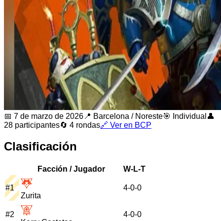
📅
7 de marzo de 2026
📍
Barcelona
/
Noreste
🎯 Individual
👤
28
participantes
🔄
4
rondas
🔗 Ver en BCP
Clasificación
Facción / Jugador
W-L-T
#
1
4
-
0
-
0
Zurita
#
2
4
-
0
-
0