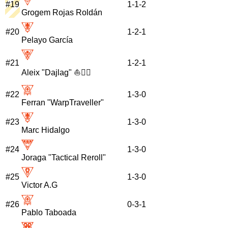
#
19
1
-
1
-
2
Grogem Rojas Roldán
#
20
1
-
2
-
1
Pelayo García
#
21
1
-
2
-
1
Aleix "Dajlag" ⛵🏴‍☠️
#
22
1
-
3
-
0
Ferran "WarpTraveller"
#
23
1
-
3
-
0
Marc Hidalgo
#
24
1
-
3
-
0
Joraga "Tactical Reroll"
#
25
1
-
3
-
0
Victor A.G
#
26
0
-
3
-
1
Pablo Taboada