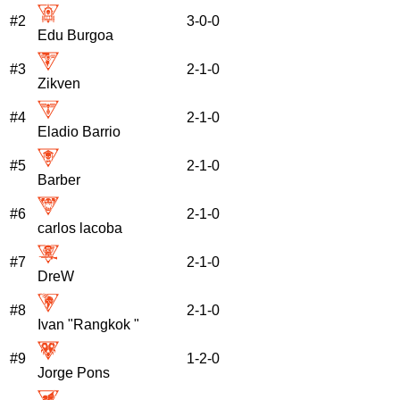
#
2
3
-
0
-
0
Edu Burgoa
#
3
2
-
1
-
0
Zikven
#
4
2
-
1
-
0
Eladio Barrio
#
5
2
-
1
-
0
Barber
#
6
2
-
1
-
0
carlos lacoba
#
7
2
-
1
-
0
DreW
#
8
2
-
1
-
0
Ivan "Rangkok "
#
9
1
-
2
-
0
Jorge Pons