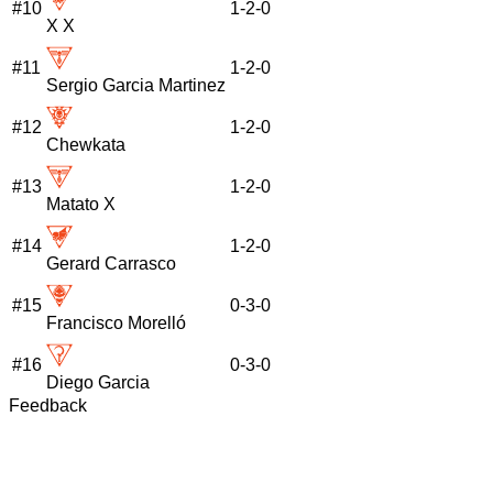
#
10
1
-
2
-
0
X X
#
11
1
-
2
-
0
Sergio Garcia Martinez
#
12
1
-
2
-
0
Chewkata
#
13
1
-
2
-
0
Matato X
#
14
1
-
2
-
0
Gerard Carrasco
#
15
0
-
3
-
0
Francisco Morelló
#
16
0
-
3
-
0
Diego Garcia
Feedback