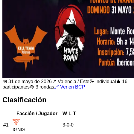
📅
31 de mayo de 2026
📍
Valencia
/
Este
🎯 Individual
👤
16
participantes
🔄
3
rondas
🔗 Ver en BCP
Clasificación
Facción / Jugador
W-L-T
#
1
3
-
0
-
0
IGNIS