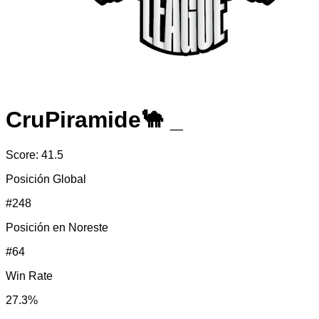
CruPiramide🐪 _
Score:
41.5
Posición Global
#
248
Posición en
Noreste
#
64
Win Rate
27.3
%