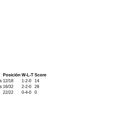
Posición
W-L-T
Score
s
12
/
18
1
-
2
-
0
14
s
16
/
32
2
-
2
-
0
28
22
/
22
0
-
4
-
0
0